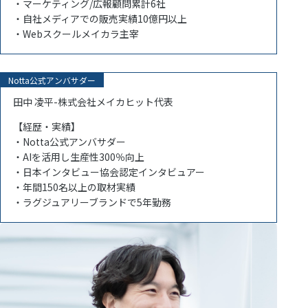
・マーケティング/広報顧問累計6社
・自社メディアでの販売実績10億円以上
・Webスクールメイカラ主宰
Notta公式アンバサダー
田中 凌平-株式会社メイカヒット代表
【経歴・実績】
・Notta公式アンバサダー
・AIを活用し生産性300％向上
・日本インタビュー協会認定インタビュアー
・年間150名以上の取材実績
・ラグジュアリーブランドで5年勤務