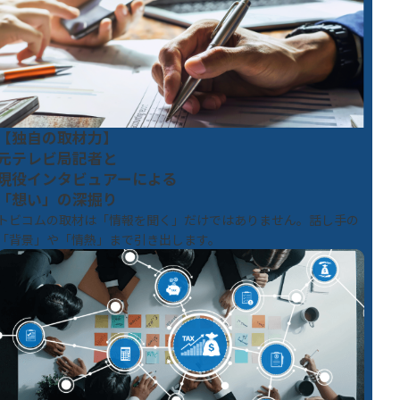
【独自の取材力】
元テレビ局記者と
現役インタビュアーによる
「想い」の深掘り
トビコムの取材は「情報を聞く」だけではありません。話し手の
「背景」や「情熱」まで引き出します。