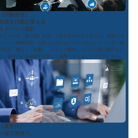
【行動変容】
共感を行動に変える
ストーリー設計
トビコムは「良い話」を作って終わりではありません。 創業スト
ーリー、開発秘話、社員インタビューといったコンテンツが、最
終的に「購入」「応募」「メディア取材」という行動に繋がるよ
う、読者の心理導線を逆算して編集・ライティングを行います。
【資産化】
一度の取材で、