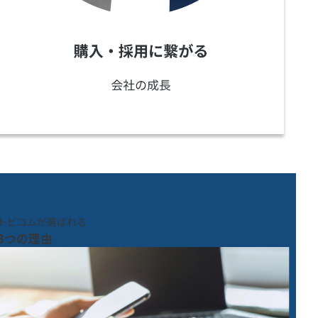
トビコムが選ばれる
3つの理由