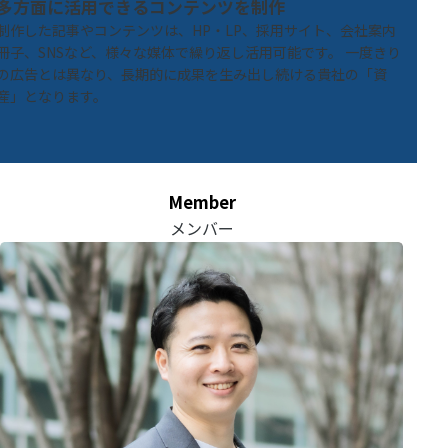
多方面に活用できるコンテンツを制作
制作した記事やコンテンツは、HP・LP、採用サイト、会社案内
冊子、SNSなど、様々な媒体で繰り返し活用可能です。 一度きり
の広告とは異なり、長期的に成果を生み出し続ける貴社の「資
産」となります。
Member
メンバー