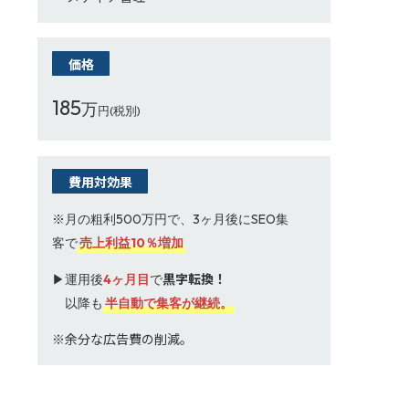
価格
185
万
円(税別)
費用対効果
※月の粗利500万円で、3ヶ月後にSEO集
客で
売上利益10％増加
黒字転換！
▶運用後
4ヶ月目
で
▶
以降も
半自動で集客が継続。
※余分な広告費の削減。