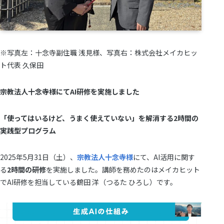
※写真左：十念寺副住職 浅見様、写真右：株式会社メイカヒッ
ト代表 久保田
宗教法人十念寺様にてAI研修を実施しました
「使ってはいるけど、うまく使えていない」を解消する2時間の
実践型プログラム
2025年5月31日（土）、
宗教法人十念寺様
にて、AI活用に関す
る
2時間の研修
を実施しました。講師を務めたのはメイカヒット
でAI研修を担当している鶴田 洋（つるた ひろし）です。